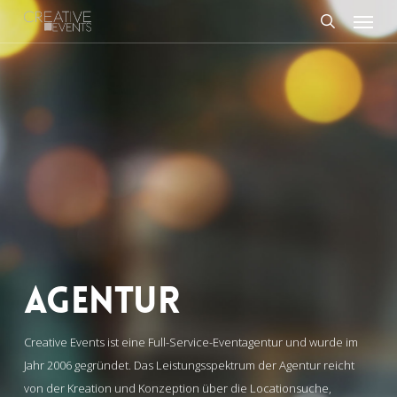
Menu
Skip
to
search
main
content
AGENTUR
Creative Events ist eine Full-Service-Eventagentur und wurde im
Jahr 2006 gegründet. Das Leistungsspektrum der Agentur reicht
von der Kreation und Konzeption über die Locationsuche,