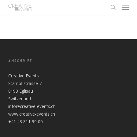
Menu
Skip
to
search
main
content
ANSCHRIFT
Creative Events
Stampfistrasse 7
8193 Eglisau
Switzerland
info@creative-events.ch
www.creative-events.ch
+41 43 811 99 00