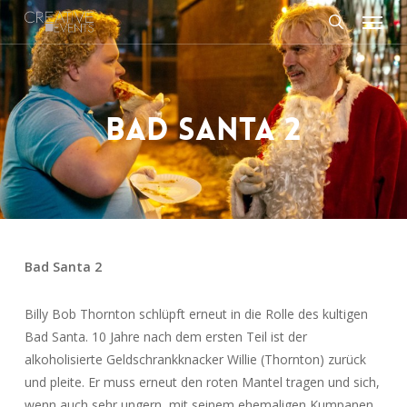
Menu
Skip
to
search
main
content
BAD SANTA 2
Bad Santa 2
Billy Bob Thornton schlüpft erneut in die Rolle des kultigen
Bad Santa. 10 Jahre nach dem ersten Teil ist der
alkoholisierte Geldschrankknacker Willie (Thornton) zurück
und pleite. Er muss erneut den roten Mantel tragen und sich,
wenn auch sehr ungern, mit seinem ehemaligen Kumpanen