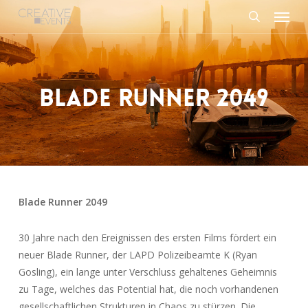
Menu
Skip
to
search
main
content
BLADE RUNNER 2049
Blade Runner 2049
30 Jahre nach den Ereignissen des ersten Films fördert ein
neuer Blade Runner, der LAPD Polizeibeamte K (Ryan
Gosling), ein lange unter Verschluss gehaltenes Geheimnis
zu Tage, welches das Potential hat, die noch vorhandenen
gesellschaftlichen Strukturen in Chaos zu stürzen. Die