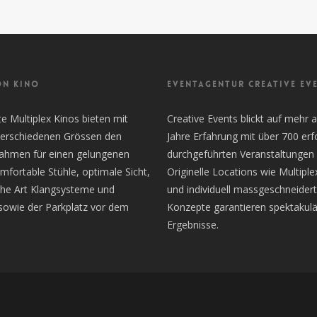
ON KINO
EVENTAGENTUR CREATIVE EV
 Multiplex Kinos bieten mit
Creative Events blickt auf mehr a
 verschiedenen Grössen den
Jahre Erfahrung mit über 700 erf
Rahmen für einen gelungenen
durchgeführten Veranstaltungen 
mfortable Stühle, optimale Sicht,
Originelle Locations wie Multiple
the Art Klangsysteme und
und individuell massgeschneider
sowie der Parkplatz vor dem
Konzepte garantieren spektakulä
Ergebnisse.