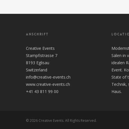
ANSCHRIFT
LOCATI
Creative Events
Modernste
Stampfistrasse 7
Sälen in
8193 Eglisau
idealen 
Switzerland
Event. Ko
info@creative-events.ch
State of 
www.creative-events.ch
Technik, 
+41 43 811 99 00
Haus.
© 2026 Creative Events. All Rights Reserved.