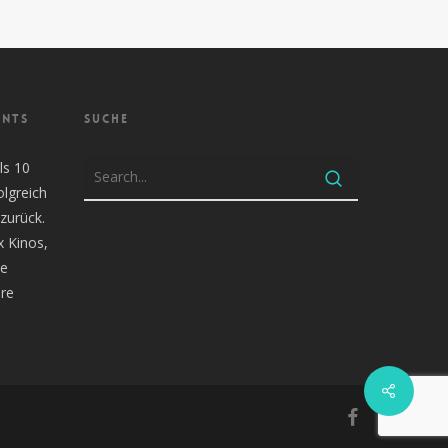
ENTS
SUCHE
ls 10
olgreich
zurück.
x Kinos,
te
re
facebook