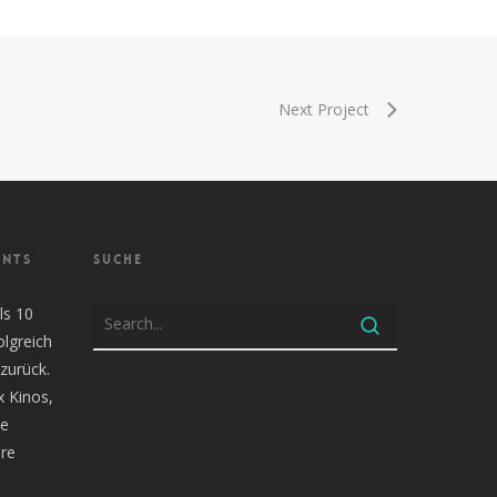
Next Project
ENTS
SUCHE
ls 10
olgreich
zurück.
x Kinos,
te
re