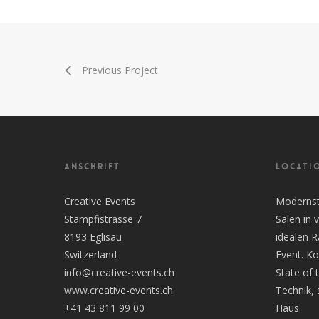
Previous Project
ANSCHRIFT
LOCATI
Creative Events
Modernste
Stampfistrasse 7
Sälen in
8193 Eglisau
idealen 
Switzerland
Event. Ko
info@creative-events.ch
State of 
www.creative-events.ch
Technik, 
+41 43 811 99 00
Haus.