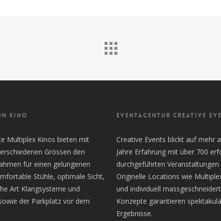
ON KINO
EVENTAGENTUR CREATIVE EV
 Multiplex Kinos bieten mit
Creative Events blickt auf mehr a
 verschiedenen Grössen den
Jahre Erfahrung mit über 700 erf
Rahmen für einen gelungenen
durchgeführten Veranstaltungen 
mfortable Stühle, optimale Sicht,
Originelle Locations wie Multiple
the Art Klangsysteme und
und individuell massgeschneider
sowie der Parkplatz vor dem
Konzepte garantieren spektakulä
Ergebnisse.