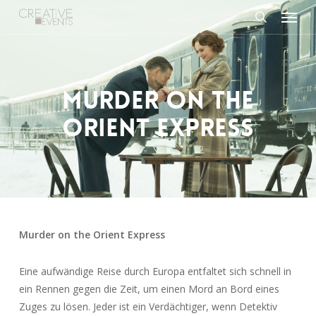
Menu
Skip
to
search
main
content
MURDER ON THE
ORIENT EXPRESS
Murder on the Orient Express
Eine aufwändige Reise durch Europa entfaltet sich schnell in
ein Rennen gegen die Zeit, um einen Mord an Bord eines
Zuges zu lösen. Jeder ist ein Verdächtiger, wenn Detektiv