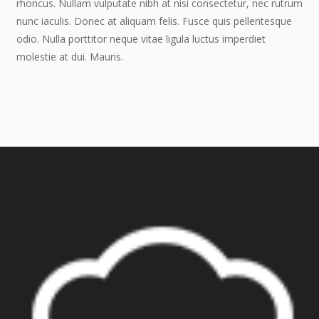
rhoncus. Nullam vulputate nibh at nisi consectetur, nec rutrum
nunc iaculis. Donec at aliquam felis. Fusce quis pellentesque
odio. Nulla porttitor neque vitae ligula luctus imperdiet
molestie at dui. Mauris.