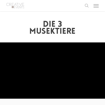
Menu
Skip
to
search
main
content
DIE 3
MUSEKTIERE