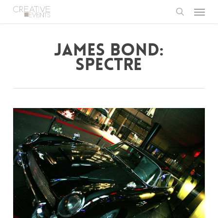
Menu
Skip
to
search
main
content
JAMES BOND:
SPECTRE