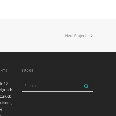
Next Project
ENTS
SUCHE
ls 10
olgreich
zurück.
x Kinos,
te
re