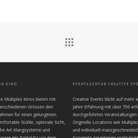
ON KINO
EVENTAGENTUR CREATIVE EV
 Multiplex Kinos bieten mit
Creative Events blickt auf mehr a
 verschiedenen Grössen den
Jahre Erfahrung mit über 700 erf
Rahmen für einen gelungenen
durchgeführten Veranstaltungen 
mfortable Stühle, optimale Sicht,
Originelle Locations wie Multiple
the Art Klangsysteme und
und individuell massgeschneider
sowie der Parkplatz vor dem
Konzepte garantieren spektakulä