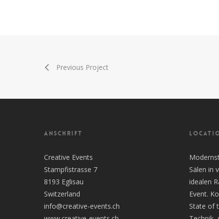
Previous Project
ANSCHRIFT
LOCATI
Creative Events
Modernste
Stampfistrasse 7
Sälen in
8193 Eglisau
idealen 
Switzerland
Event. Ko
info@creative-events.ch
State of 
www.creative-events.ch
Technik, 