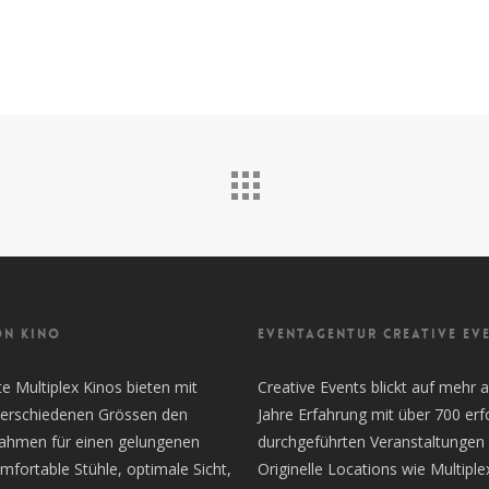
ON KINO
EVENTAGENTUR CREATIVE EV
 Multiplex Kinos bieten mit
Creative Events blickt auf mehr a
 verschiedenen Grössen den
Jahre Erfahrung mit über 700 erf
Rahmen für einen gelungenen
durchgeführten Veranstaltungen 
mfortable Stühle, optimale Sicht,
Originelle Locations wie Multiple