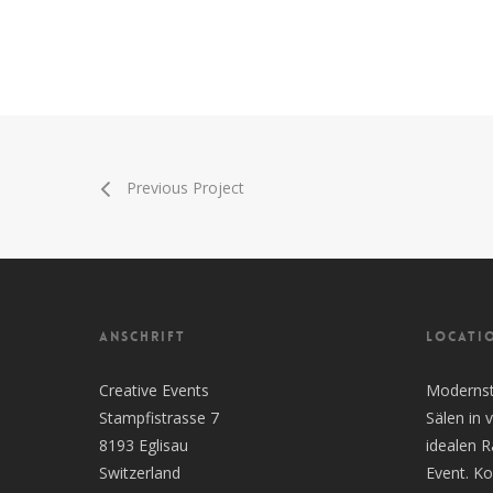
Previous Project
ANSCHRIFT
LOCATI
Creative Events
Modernste
Stampfistrasse 7
Sälen in
8193 Eglisau
idealen 
Switzerland
Event. Ko