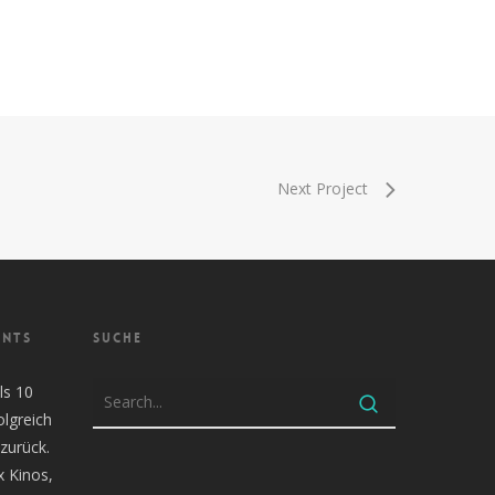
Next Project
ENTS
SUCHE
ls 10
olgreich
zurück.
x Kinos,