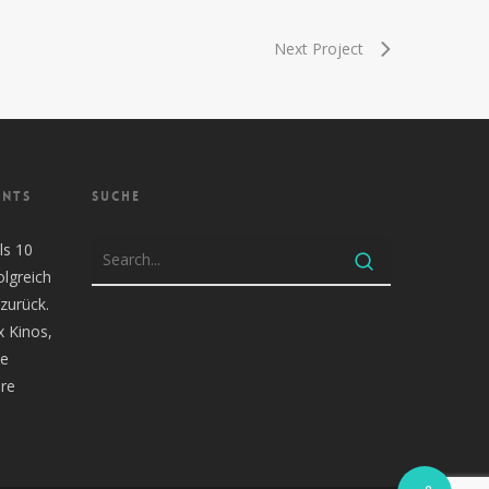
Next Project
ENTS
SUCHE
ls 10
olgreich
zurück.
x Kinos,
te
re