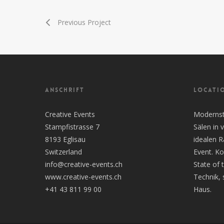
Previous Project
ANSCHRIFT
LOCATI
Creative Events
Modernste
Stampfistrasse 7
Sälen in
8193 Eglisau
idealen 
Switzerland
Event. Ko
info@creative-events.ch
State of 
www.creative-events.ch
Technik, 
+41 43 811 99 00
Haus.