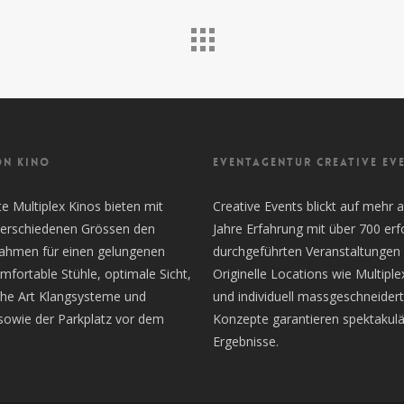
ON KINO
EVENTAGENTUR CREATIVE EV
 Multiplex Kinos bieten mit
Creative Events blickt auf mehr a
 verschiedenen Grössen den
Jahre Erfahrung mit über 700 erf
Rahmen für einen gelungenen
durchgeführten Veranstaltungen 
mfortable Stühle, optimale Sicht,
Originelle Locations wie Multiple
the Art Klangsysteme und
und individuell massgeschneider
sowie der Parkplatz vor dem
Konzepte garantieren spektakulä
Ergebnisse.