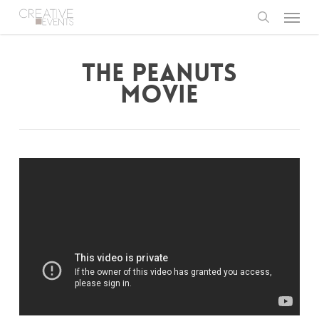
Menu
Skip
to
search
main
content
THE PEANUTS
MOVIE