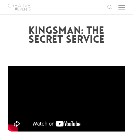
Menu
Skip
to
search
main
content
KINGSMAN: THE
SECRET SERVICE